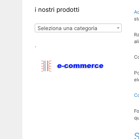
i nostri prodotti
A
st
Seleziona una categoria
Ra
al
.
Co
Po
el
Co
Fo
qu