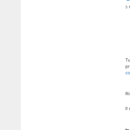
5 
Tu
pr
co
Ri
Il