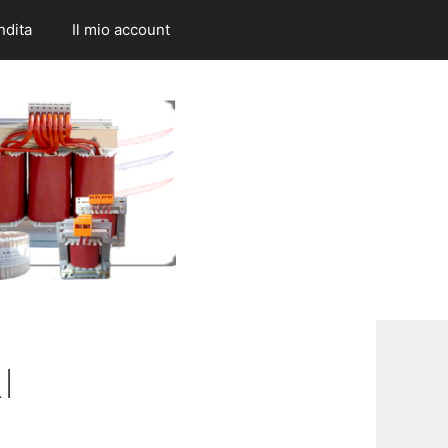
ndita
Il mio account
I