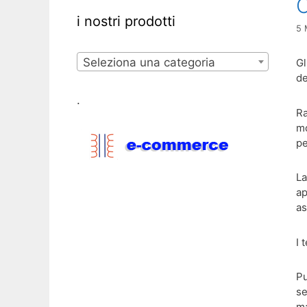
C
i nostri prodotti
5 
Seleziona una categoria
Gl
de
.
Ra
mo
pe
La
ap
as
I 
Pu
se
ma