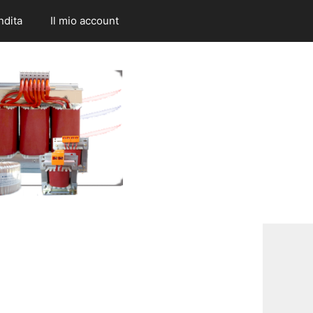
ndita
Il mio account