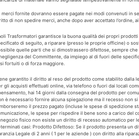
 merci fornite dovranno essere pagate nei modi convenuti in sede
ritto di non spedire merci, anche dopo aver accettato l’ordine, ai 
oli Trasformatori garantisce la buona qualità dei propri prodotti
ecificato di seguito, a riparare (presso le proprie officine) o s
ssibile quelle parti che si dimostrassero difettose, sempre che
negligenza del Committente, da impiego al di fuori delle specific
si fortuiti o di forza maggiore.
ene garantito il diritto al reso del prodotto come stabilito dalla l
r gli acquisti effettuati online, via telefono o fuori dai locali com
pensamento, hai 14 giorni dalla consegna del prodotto per comun
n è necessario fornire alcuna spiegazione ma il recesso non si a
mborseremo il prezzo pagato (incluse le spese di spedizione stan
municazione, le spese per rispedire il bene sono a carico del 
 negozio fisico non esiste un diritto di recesso automatico per l
terminati casi: Prodotto Difettoso: Se il prodotto presenta un d
ranzia Legale di 2 anni ( 1 per le aziende ) con diritto alla ripar