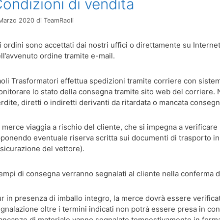
ondizioni di vendita
Marzo 2020
di
TeamRaoli
i ordini sono accettati dai nostri uffici o direttamente su Internet
ll’avvenuto ordine tramite e-mail.
oli Trasformatori effettua spedizioni tramite corriere con sistemi
nitorare lo stato della consegna tramite sito web del corriere. 
rdite, diretti o indiretti derivanti da ritardata o mancata conseg
 merce viaggia a rischio del cliente, che si impegna a verificare l
ponendo eventuale riserva scritta sui documenti di trasporto in 
sicurazione del vettore).
tempi di consegna verranno segnalati al cliente nella conferma 
r in presenza di imballo integro, la merce dovrà essere verificat
gnalazione oltre i termini indicati non potrà essere presa in con
ncanze di materiale vanno segnalate tempestivamente in forma 