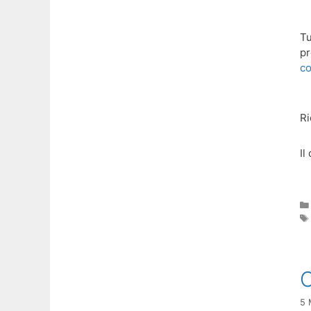
Tu
pr
co
Ri
Il
C
5 