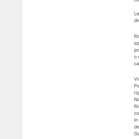
Le
di
Ra
sp
po
o 
ca
Vi
Pe
ri
No
Ri
co
In
de
Ga