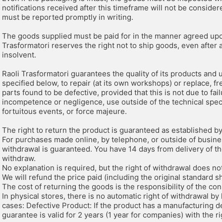
notifications received after this timeframe will not be consider
must be reported promptly in writing.
The goods supplied must be paid for in the manner agreed upon 
Trasformatori reserves the right not to ship goods, even after 
insolvent.
Raoli Trasformatori guarantees the quality of its products and 
specified below, to repair (at its own workshops) or replace, fre
parts found to be defective, provided that this is not due to fa
incompetence or negligence, use outside of the technical speci
fortuitous events, or force majeure.
The right to return the product is guaranteed as established by
For purchases made online, by telephone, or outside of busines
withdrawal is guaranteed. You have 14 days from delivery of the 
withdraw.
No explanation is required, but the right of withdrawal does n
We will refund the price paid (including the original standard sh
The cost of returning the goods is the responsibility of the co
In physical stores, there is no automatic right of withdrawal by 
cases: Defective Product: If the product has a manufacturing de
guarantee is valid for 2 years (1 year for companies) with the r