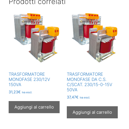
Prodotti correlati
TRASFORMATORE
TRASFORMATORE
MONOFASE 230/12V
MONOFASE DA C.S.
150VA
C/SCAT. 230/15-0-15V
50VA
31,23
€
iva escl.
37,47
€
iva escl.
Aggiungi al carrello
Aggiungi al carrello