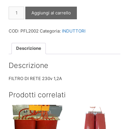
FILTRO
Aggiungi al carrello
DI
RETE
230v
COD:
PFL2002
Categoria:
INDUTTORI
1,2A
quantità
Descrizione
Descrizione
FILTRO DI RETE 230v 1,2A
Prodotti correlati