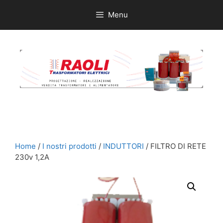
Vai
Menu
al
contenuto
Home
/
I nostri prodotti
/
INDUTTORI
/ FILTRO DI RETE
230v 1,2A