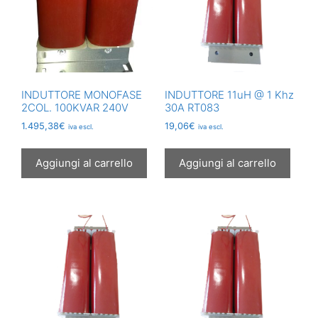
INDUTTORE MONOFASE
INDUTTORE 11uH @ 1 Khz
2COL. 100KVAR 240V
30A RT083
1.495,38
€
19,06
€
iva escl.
iva escl.
Aggiungi al carrello
Aggiungi al carrello