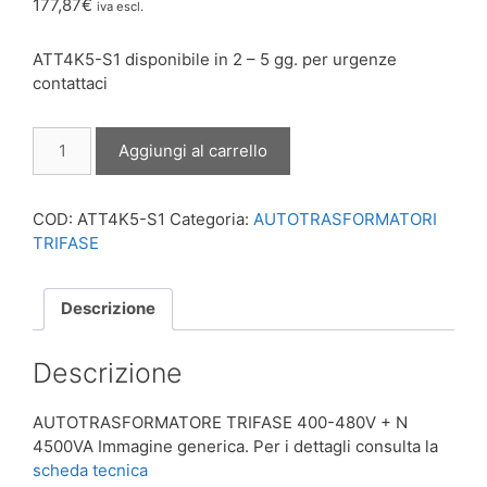
177,87
€
iva escl.
ATT4K5-S1 disponibile in 2 – 5 gg. per urgenze
contattaci
AUTOTRASFORMATORE
Aggiungi al carrello
TRIFASE
400-
480V
COD:
ATT4K5-S1
Categoria:
AUTOTRASFORMATORI
+
TRIFASE
N
4500VA
quantità
Descrizione
Descrizione
AUTOTRASFORMATORE TRIFASE 400-480V + N
4500VA Immagine generica. Per i dettagli consulta la
scheda tecnica